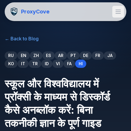
ProxyCove
←
Back to Blog
RU
EN
ZH
ES
AR
PT
DE
FR
JA
KO
IT
TR
ID
VI
FA
HI
स्कूल और विश्वविद्यालय में
प्रॉक्सी के माध्यम से डिस्कॉर्ड
कैसे अनब्लॉक करें: बिना
तकनीकी ज्ञान के पूर्ण गाइड