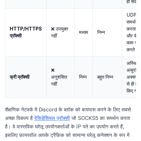
हो सकते ह
UDP क
समर्थन न
HTTP/HTTPS
❌ उपयुक्त
करता, व
मध्यम
निम्न
प्रॉक्सी
नहीं
और वीडि
काम नहीं
करते
अस्थिर,
❌
असुरक्षि
फ्री प्रॉक्सी
अनुशंसित
निम्न
बहुत निम्न
अक्सर प
नहीं
से ही ब्ल
किए गए है
शैक्षणिक नेटवर्क में Discord के ब्लॉक को बायपास करने के लिए सबसे
अच्छा विकल्प है
रेसिडेंशियल प्रॉक्सी
जो SOCKS5 का समर्थन करता
है। वे वास्तविक घरेलू उपयोगकर्ताओं के IP पते का उपयोग करते हैं,
इसलिए फ़ायरवॉल आपके ट्रैफ़िक को सामान्य घरेलू कनेक्शन के रूप में