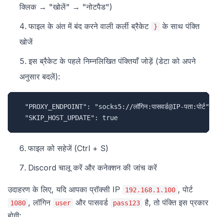
क्लिक → "खोलें" → "नोटपैड")
फाइल के अंत में बंद करने वाली कर्ली ब्रैकेट
के साथ पंक्ति
}
खोजें
इस ब्रैकेट के पहले निम्नलिखित पंक्तियाँ जोड़ें (डेटा को अपने
अनुसार बदलें):
  "PROXY_ENDPOINT": "socks5://लॉगिन:पासवर्ड@IP-पता:पोर्ट",

  "SKIP_HOST_UPDATE": true
फाइल को सहेजें (Ctrl + S)
Discord चालू करें और कनेक्शन की जांच करें
उदाहरण के लिए, यदि आपका प्रॉक्सी IP
, पोर्ट
192.168.1.100
, लॉगिन
और पासवर्ड
है, तो पंक्ति इस प्रकार
1080
user
pass123
होगी: