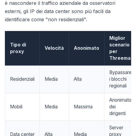
è nascondere il traffico aziendale da osservatori
esterni, gli IP dei data center sono più facili da
identificare come "non residenziali".
Miglior
Tipo di
scenario
Velocità
Anonimato
proxy
per
Threema
Bypassare
Residenziali
Media
Alta
i blocchi
regionali
Anonimato
Mobili
Media
Massima
dei
dirigenti
Server
Data center
Alta
Media
proxy