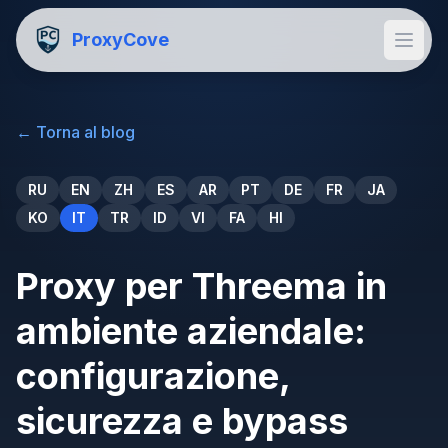
ProxyCove
←
Torna al blog
RU
EN
ZH
ES
AR
PT
DE
FR
JA
KO
IT
TR
ID
VI
FA
HI
Proxy per Threema in
ambiente aziendale:
configurazione,
sicurezza e bypass