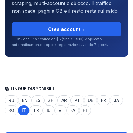
scraping, multi-account e sblocco. Il traffico
non scade: paghi a GB e il resto resta sul saldo.
Crea account
→
+30% con una ricarica da $5 (fino a +$10). Applicato
automaticamente dopo la registrazione, valido 7 giorni.
📚 LINGUE DISPONIBILI
RU
EN
ES
ZH
AR
PT
DE
FR
JA
IT
KO
TR
ID
VI
FA
HI