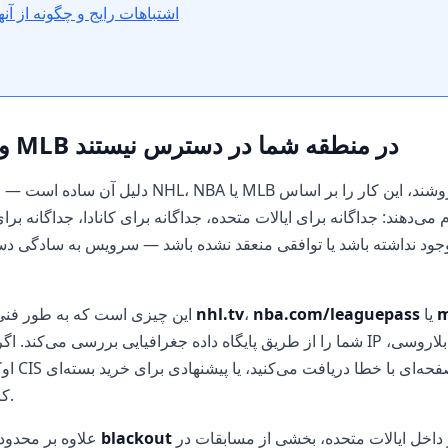
اشتباهات رایج و چگونه از آن
چرا NHL، NBA و MLB در منطقه شما در دسترس نیستند
دلیل آن ساده است — محدودیت‌های مجوز. وقتی ، NBA
می‌دهند: جداگانه برای ایالات متحده، جداگانه برای کانادا، جداگانه برا
ود نداشته باشد یا توافقی منعقد نشده باشد — سرویس به سادگی د
m
یا
nba.com/leaguepass
،
nhl.tv
این چیزی است که به طور فنی اتفاق می‌افتد: وقتی شما
اوکراینی 
کاهش‌یافته بدون پخش زنده.
نیز وجود دارد — حتی در داخل ایالات متحده، بخشی از مسابقات در
blackout
علاوه بر محدودیت‌های جغرافیایی، قوانین