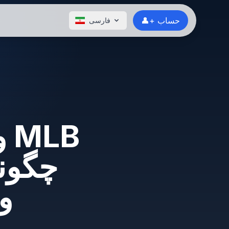
👤+ حساب
فارسی
و