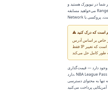
 شما در نیویورک هستید و
می‌خواهید مسابقه Rangers را تماشا کنید — NHL League Pass آن را مسدود می‌کند، زیرا حقوق آن در اختیار MSG
د. سرویس نمی‌داند شما کی هستید و از کجا آمده‌اید —
فقط IP شما را می‌بیند و بر اساس آن تصمیم می‌گیرد. به همین دلیل است که تغییر IP از طریق پروکسی مشکل را
NHL Center Ic در ایالات متحده حدود 100 تا 150 دلار برای یک فصل هزینه
دارد، NBA League Pass — 99 تا 199 دلار، MLB.TV — 140 تا 160 دلار. این به طور قابل توجهی ارزان‌تر از بسته‌های
ه تنها به محتوای دسترسی