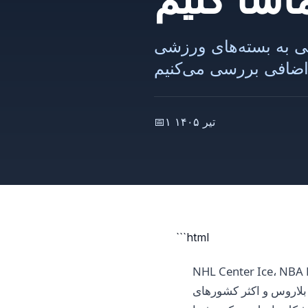
زشی NHL، NBA و MLB League Pass از هر منطقه از
۱ تیر ۱۴۰۵
📅
```html
دمات استریمینگ پولی با کتابخانه بزرگی از مسابقات
دسترس نیستند. حتی اگر آماده پرداخت باشید