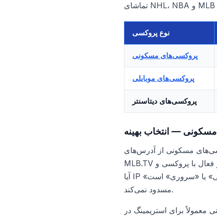
نوع پروکسی
پروکسی‌های مسکونی
پروکسی‌های موبایلی
پروکسی‌های دیتاسنتر
سکونی — انتخاب بهینه
 از آدرس‌های IP واقعی کاربران خانگی استفاده می‌کنند. برای NHL.TV، NBA League Pass و
MLB.TV این موضوع به شدت مهم است: این خدمات به طور فعال با پروکسی و VPN‌ها مبارزه می‌کنند و بررسی می‌کنند که
آیا IP «خانگی» یا «سروری» است. IP مسکونی به عنوان یک کاربر عادی از ایالات متحده به نظر می‌رسد — سرویس آن را
مسدود نمی‌کند.
HD (720p–1080p) کافی است. برای 4K ممکن است نیاز به