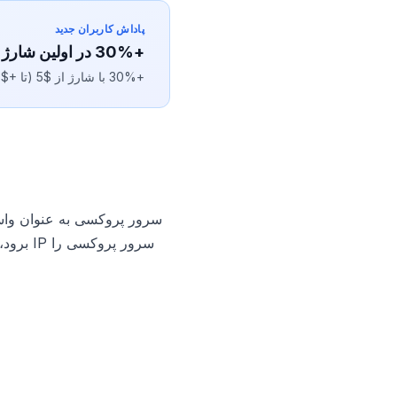
پاداش کاربران جدید
+30% در اولین شارژ
+30% با شارژ از $5 (تا +$10). پس از ثبت‌نام به‌صورت خودکار اعمال می‌شود و ۷ روز اعتبار دارد.
سرور پروکسی به عنوان واسط