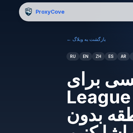
ProxyCove
بازگشت به وبلاگ
←
RU
EN
ZH
ES
AR
ای NHL، NBA و MLB
 چگونه بسته‌های
طقه بدون
شا کنیم