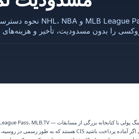
نحوه دسترسی به بسته‌های ور
NHL Center Ice، NBA League Pass، MLB.TV — همه اینها خ
هستند که به طور رسمی در روسیه، بلاروس و اکثر کشورهای CIS در 