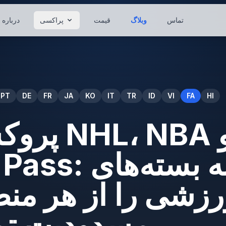
تماس
وبلاگ
قیمت
پراکسی
درباره
PT
DE
FR
JA
KO
IT
TR
ID
VI
FA
HI
پروکسی بر
League Pass:
رزشی را از هر من
مسدودیت تما