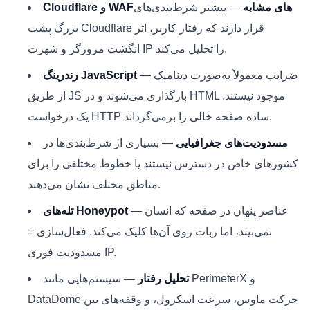
Cloudflare و WAF‌های مشابه
— بیشتر شرط‌بندی‌های
بزرگ پشت Cloudflare قرار دارند که رفتار کاربر، اثر
انگشت مرورگر و شهرت IP را تحلیل می‌کند.
— ضرایب معمولاً به‌صورت دینامیک
رندرینگ JavaScript
از طریق JS بارگذاری می‌شوند و در HTML موجود نیستند.
یک درخواست HTTP ساده صفحه خالی را برمی‌گرداند.
مسدودیت‌های جغرافیایی
— بسیاری از شرط‌بندی‌ها در
کشورهای خاص در دسترس نیستند یا خطوط مختلفی را برای
مناطق مختلف نشان می‌دهند.
— عناصر پنهان در صفحه که انسان
تله‌های Honeypot
نمی‌بیند، اما ربات روی آن‌ها کلیک می‌کند. فعال‌سازی =
مسدودیت فوری IP.
تحلیل رفتار
— سیستم‌هایی مانند PerimeterX و
DataDome حرکت ماوس، سرعت اسکرول، و وقفه‌های بین