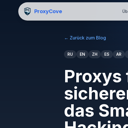
ProxyCove
Üb
←
Zurück zum Blog
RU
EN
ZH
ES
AR
Proxys 
sichere
das Sm
Hackin