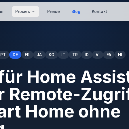
er
Proxies
Preise
Blog
Kontakt
PT
DE
FR
JA
KO
IT
TR
ID
VI
FA
HI
für Home Assis
r Remote-Zugrif
art Home ohne
g