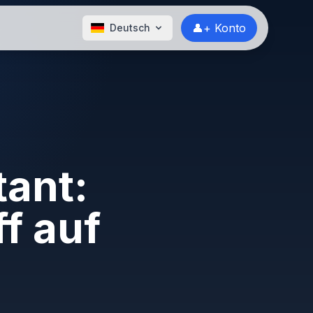
👤+ Konto
Deutsch
tant:
f auf