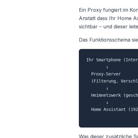
Ein Proxy fungiert im Ko
Anstatt dass Ihr Home As
sichtbar – und dieser le
Das Funktionsschema sie
Ihr Smartphone (Inter
        ↓

  Proxy-Server

  (Filterung, Verschl
        ↓

  Heimnetzwerk (gesch
        ↓

  Home Assistant (192
Was dieser zusätzliche Sc