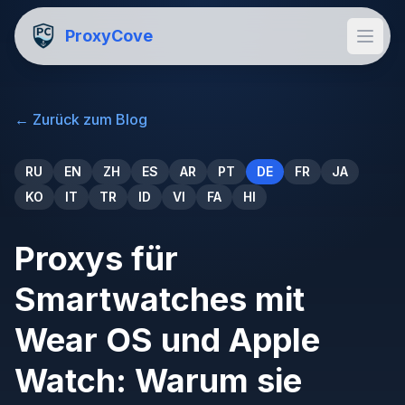
ProxyCove
←
Zurück zum Blog
RU
EN
ZH
ES
AR
PT
DE
FR
JA
KO
IT
TR
ID
VI
FA
HI
Proxys für
Smartwatches mit
Wear OS und Apple
Watch: Warum sie