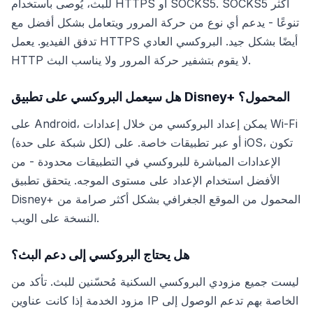
للبث، يُوصى باستخدام HTTPS أو SOCKS5. SOCKS5 أكثر
تنوعًا - يدعم أي نوع من حركة المرور ويتعامل بشكل أفضل مع
تدفق الفيديو. يعمل HTTPS أيضًا بشكل جيد. البروكسي العادي
HTTP لا يقوم بتشفير حركة المرور ولا يناسب البث.
هل سيعمل البروكسي على تطبيق Disney+ المحمول؟
على Android، يمكن إعداد البروكسي من خلال إعدادات Wi-Fi
(لكل شبكة على حدة) أو عبر تطبيقات خاصة. على iOS، تكون
الإعدادات المباشرة للبروكسي في التطبيقات محدودة - من
الأفضل استخدام الإعداد على مستوى الموجه. يتحقق تطبيق
Disney+ المحمول من الموقع الجغرافي بشكل أكثر صرامة من
النسخة على الويب.
هل يحتاج البروكسي إلى دعم البث؟
ليست جميع مزودي البروكسي السكنية مُحسّنين للبث. تأكد من
مزود الخدمة إذا كانت عناوين IP الخاصة بهم تدعم الوصول إلى