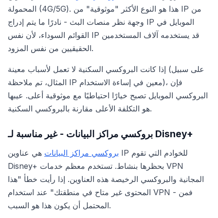
المحمولة (4G/5G). هذا هو النوع الأكثر "موثوقية" من IP من
وجهة نظر منصات البث - نادرًا ما يتم إدراج IP الموبايل في
القوائم السوداء، لأن نفس IP قد يستخدمه آلاف المستخدمين
الحقيقيين من نفس المزود.
إذا كانت البروكسي السكنية لا تعمل لأسباب معينة (على سبيل
المثال، تم ملاحظة IP معين في إساءة الاستخدام)، فإن
البروكسي الموبايل تصبح خيارًا احتياطيًا مع موثوقية أعلى. عيبها
هو التكلفة الأعلى مقارنة بالبروكسي السكنية.
بروكسي مراكز البيانات - غير مناسبة لـ Disney+
بروكسي مراكز البيانات
هي عناوين IP للخوادم التي تقوم
Disney+ بحظرها بنشاط. تستخدم معظم خدمات VPN
المجانية والبروكسي الرخيصة هذه العناوين. إذا رأيت خطأ "هذا
المحتوى غير متاح في منطقتك" عند استخدام VPN - فمن
المحتمل أن يكون هذا هو السبب.