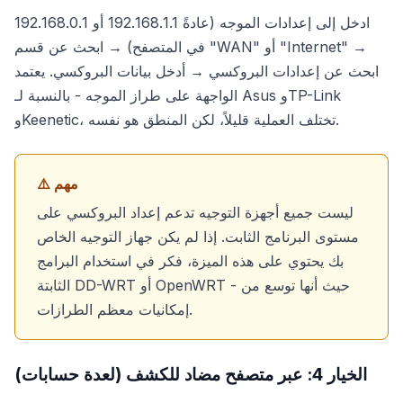
ادخل إلى إعدادات الموجه (عادةً 192.168.1.1 أو 192.168.0.1
في المتصفح) → ابحث عن قسم "WAN" أو "Internet" →
ابحث عن إعدادات البروكسي → أدخل بيانات البروكسي. يعتمد
الواجهة على طراز الموجه - بالنسبة لـ Asus وTP-Link
وKeenetic، تختلف العملية قليلاً، لكن المنطق هو نفسه.
⚠️ مهم
ليست جميع أجهزة التوجيه تدعم إعداد البروكسي على
مستوى البرنامج الثابت. إذا لم يكن جهاز التوجيه الخاص
بك يحتوي على هذه الميزة، فكر في استخدام البرامج
الثابتة DD-WRT أو OpenWRT - حيث أنها توسع من
إمكانيات معظم الطرازات.
الخيار 4: عبر متصفح مضاد للكشف (لعدة حسابات)