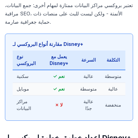
تعتبر بروكسي مراكز البيانات ممتازة لمهام أخرى: جمع البيانات،
مراقبة SEO، الأتمتة - ولكن ليست للبث على منصات ذات
حماية جغرافية صارمة.
مقارنة أنواع البروكسي لـ Disney+
يعمل مع
نوع
التكلفة
السرعة
Disney+
البروكسي
متوسطة
عالية
✓ نعم
سكنية
عالية
متوسطة
✓ نعم
موبايل
عالية
مراكز
منخفضة
✗ لا
جدًا
البيانات
إعداد خطوة بخطوة لبروكسي لـ Disney+