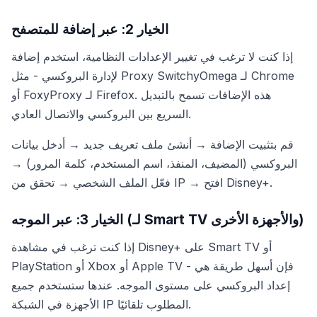
الخيار 2: عبر إضافة للمتصفح
إذا كنت لا ترغب في تغيير الإعدادات النظامية، استخدم إضافة
لإدارة البروكسي - مثل Proxy SwitchyOmega لـ Chrome
أو FoxyProxy لـ Firefox. هذه الإضافات تسمح بالتبديل
السريع بين البروكسي والاتصال العادي.
قم بتثبيت الإضافة → أنشئ ملف تعريف جديد → أدخل بيانات
البروكسي (المضيف، المنفذ، اسم المستخدم، كلمة المرور) →
فعّل الملف الشخصي → تحقق من IP → افتح Disney+.
الخيار 3: عبر الموجه (لـ Smart TV والأجهزة الأخرى)
إذا كنت ترغب في مشاهدة Disney+ على Smart TV أو
PlayStation أو Xbox أو Apple TV - فإن أسهل طريقة هي
إعداد البروكسي على مستوى الموجه. عندها ستستخدم جميع
الأجهزة في الشبكة IP المطلوب تلقائيًا.