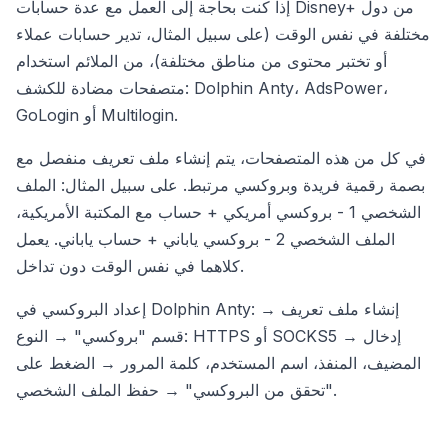
إذا كنت بحاجة إلى العمل مع عدة حسابات Disney+ من دول
مختلفة في نفس الوقت (على سبيل المثال، تدير حسابات عملاء
أو تختبر محتوى من مناطق مختلفة)، من الملائم استخدام
متصفحات مضادة للكشف: Dolphin Anty، AdsPower،
GoLogin أو Multilogin.
في كل من هذه المتصفحات، يتم إنشاء ملف تعريف منفصل مع
بصمة رقمية فريدة وبروكسي مرتبط. على سبيل المثال: الملف
الشخصي 1 - بروكسي أمريكي + حساب مع المكتبة الأمريكية،
الملف الشخصي 2 - بروكسي ياباني + حساب ياباني. يعمل
كلاهما في نفس الوقت دون تداخل.
إعداد البروكسي في Dolphin Anty: إنشاء ملف تعريف →
قسم "بروكسي" → النوع: HTTPS أو SOCKS5 → إدخال
المضيف، المنفذ، اسم المستخدم، كلمة المرور → الضغط على
"تحقق من البروكسي" → حفظ الملف الشخصي.