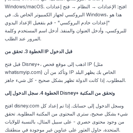
Windows/macOS. افتح: الإعدادات → النظام → فتح إعدادات
البروكسي لجهاز الكمبيوتر الخاص بك. في Windows، هذا هو
"إعدادات خادم البروكسي" - قم بتفعيل الإعداد اليدوي
للبروكسي، وأدخل العنوان والمنفذ. أدخل اسم المستخدم وكلمة
المرور عند الطلب.
الخطوة 3. تحقق من IP قبل الدخول
قبل فتح Disney+، اذهب إلى موقع فحص IP (مثل
whatismyip.com) وتأكد من أن IP الخاص بك يظهر البلد
المطلوب. إذا كانت الدولة تظهر بشكل صحيح - كل شيء جاهز.
الخطوة 4. سجل الدخول إلى Disney+ وتحقق من المكتبة
افتح disney.com وسجل الدخول إلى حسابك. إذا تم إعداد كل
شيء بشكل صحيح، سترى المحتوى من المكتبة المطلوبة. تحقق
من وجود محتوى حصري - على سبيل المثال، بالنسبة للولايات
المتحدة، حاول العثور على عناوين غير موجودة في منطقتك.