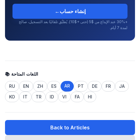
إنشاء حساب
←
+30% عند الإيداع من $5 (حتى +$10). يُطبَّق تلقائيًا بعد التسجيل، صالح
لمدة 7 أيام.
📚 اللغات المتاحة
AR
RU
EN
ZH
ES
PT
DE
FR
JA
KO
IT
TR
ID
VI
FA
HI
Back to Articles