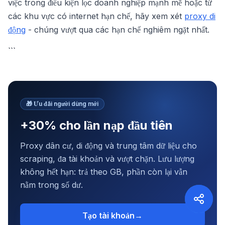
việc trong điều kiện lọc doanh nghiệp mạnh mẽ hoặc từ
các khu vực có internet hạn chế, hãy xem xét
proxy di
động
- chúng vượt qua các hạn chế nghiêm ngặt nhất.
```
🎁
Ưu đãi người dùng mới
+30% cho lần nạp đầu tiên
Proxy dân cư, di động và trung tâm dữ liệu cho
scraping, đa tài khoản và vượt chặn. Lưu lượng
không hết hạn: trả theo GB, phần còn lại vẫn
nằm trong số dư.
Tạo tài khoản
→