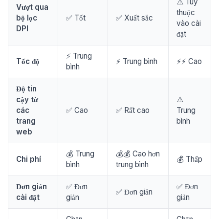
⚠️ Tùy
Vượt qua
thuộc
bộ lọc
✅ Tốt
✅ Xuất sắc
vào cài
DPI
đặt
⚡ Trung
Tốc độ
⚡ Trung bình
⚡⚡ Cao
bình
Độ tin
cậy từ
⚠️
các
✅ Cao
✅ Rất cao
Trung
trang
bình
web
💰 Trung
💰💰 Cao hơn
Chi phí
💰 Thấp
bình
trung bình
Đơn giản
✅ Đơn
✅ Đơn
✅ Đơn giản
cài đặt
giản
giản