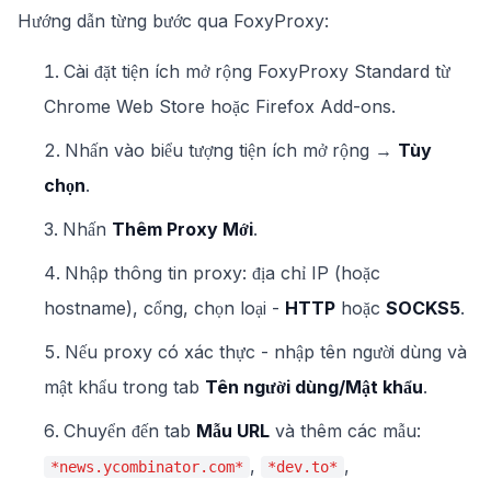
Hướng dẫn từng bước qua FoxyProxy:
Cài đặt tiện ích mở rộng FoxyProxy Standard từ
Chrome Web Store hoặc Firefox Add-ons.
Nhấn vào biểu tượng tiện ích mở rộng →
Tùy
chọn
.
Nhấn
Thêm Proxy Mới
.
Nhập thông tin proxy: địa chỉ IP (hoặc
hostname), cổng, chọn loại -
HTTP
hoặc
SOCKS5
.
Nếu proxy có xác thực - nhập tên người dùng và
mật khẩu trong tab
Tên người dùng/Mật khẩu
.
Chuyển đến tab
Mẫu URL
và thêm các mẫu:
,
,
*news.ycombinator.com*
*dev.to*