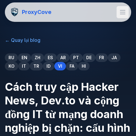
ProxyCove
←
Quay lại blog
RU
EN
ZH
ES
AR
PT
DE
FR
JA
KO
IT
TR
ID
VI
FA
HI
Cách truy cập Hacker
News, Dev.to và cộng
đồng IT từ mạng doanh
nghiệp bị chặn: cấu hình