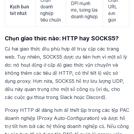
Chặn
Chặn
DPI mạnh
Kịch bản
doanh
URL
mẽ, tường lửa
tốt nhất
nghiệp
đơn
doanh nghiệp
tiêu chuẩn
giản
Chọn giao thức nào: HTTP hay SOCKS5?
Cả hai giao thức đều phù hợp để truy cập các trang
web. Tuy nhiên, SOCKS5 được ưu tiên hơn vì một số lý
do: nó hoạt động ở cấp độ giao thức vận chuyển và
không thêm các tiêu đề HTTP, có thể tiết lộ việc sử
dụng proxy. Hơn nữa, SOCKS5 hỗ trợ lưu lượng UDP,
điều này quan trọng cho một số công cụ (ví dụ, cho
các cuộc gọi thoại trong Slack hoặc Discord).
Proxy HTTP dễ dàng hơn để thiết lập trong các tệp PAC
doanh nghiệp (Proxy Auto-Configuration) và được hỗ
trợ tốt hơn bởi các hệ thống doanh nghiệp cũ. Nếu công