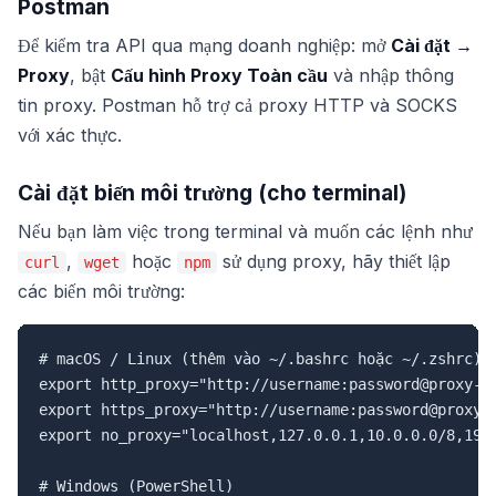
Postman
Để kiểm tra API qua mạng doanh nghiệp: mở
Cài đặt →
Proxy
, bật
Cấu hình Proxy Toàn cầu
và nhập thông
tin proxy. Postman hỗ trợ cả proxy HTTP và SOCKS
với xác thực.
Cài đặt biến môi trường (cho terminal)
Nếu bạn làm việc trong terminal và muốn các lệnh như
,
hoặc
sử dụng proxy, hãy thiết lập
curl
wget
npm
các biến môi trường:
# macOS / Linux (thêm vào ~/.bashrc hoặc ~/.zshrc)

export http_proxy="http://username:password@proxy-ho
export https_proxy="http://username:password@proxy-h
export no_proxy="localhost,127.0.0.1,10.0.0.0/8,192.
# Windows (PowerShell)
