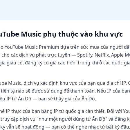
ouTube Music phụ thuộc vào khu vực
 cho YouTube Music Premium dựa trên sức mua của người dâ
n cho các dịch vụ phát trực tuyến — Spotify, Netflix, Apple
ia giàu có, đăng ký có giá cao hơn, trong khi ở các quốc gia
be Music, dịch vụ xác định khu vực của bạn qua địa chỉ IP. 
i tiền tệ nào sẽ được sử dụng để thanh toán. Nếu IP của b
Nếu IP từ Ấn Độ — bạn sẽ thấy giá của Ấn Độ.
ế IP thực của bạn bằng IP từ quốc gia cần thiết. Đối với Y
ể truy cập dịch vụ "như một người dùng từ Ấn Độ" và đăng k
 ký vẫn sẽ hoạt động — bạn có thể nghe nhạc từ bất kỳ đâ