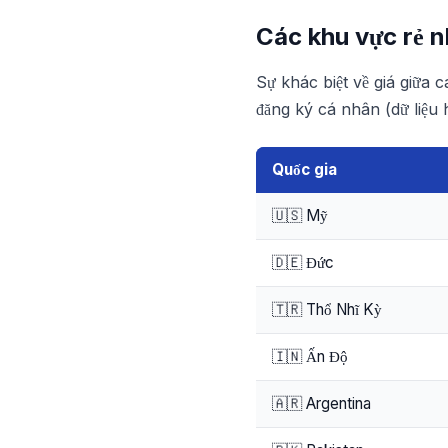
Các khu vực rẻ 
Sự khác biệt về giá giữa
đăng ký cá nhân (dữ liệu h
Quốc gia
🇺🇸 Mỹ
🇩🇪 Đức
🇹🇷 Thổ Nhĩ Kỳ
🇮🇳 Ấn Độ
🇦🇷 Argentina