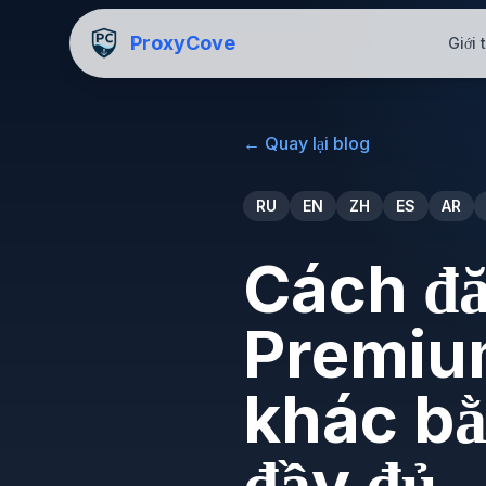
ProxyCove
Giới 
←
Quay lại blog
RU
EN
ZH
ES
AR
Cách đ
Premium
khác bằ
đầy đủ