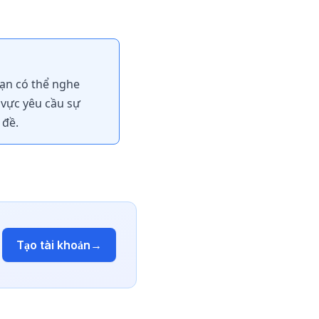
bạn có thể nghe
 vực yêu cầu sự
 đề.
Tạo tài khoản
→