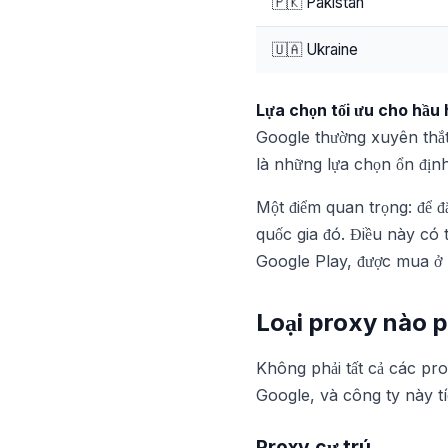
🇵🇰 Pakistan
🇺🇦 Ukraine
Lựa chọn tối ưu cho hầu 
Google thường xuyên thắt
là những lựa chọn ổn định 
Một điểm quan trọng: để đ
quốc gia đó. Điều này có 
Google Play, được mua ở 
Loại proxy nào 
Không phải tất cả các pr
Google, và công ty này t
Proxy cư trú