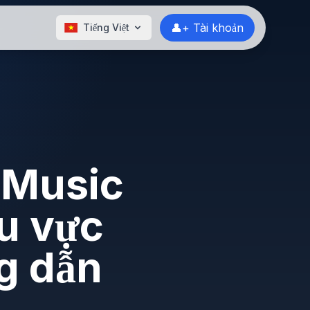
👤+ Tài khoản
Tiếng Việt
 Music
u vực
g dẫn