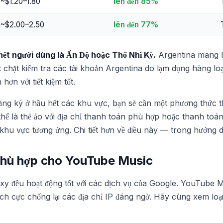
~$1.20–1.80
lên đến 85%
~$2.00–2.50
lên đến 77%
hết người dùng là Ấn Độ hoặc Thổ Nhĩ Kỳ.
Argentina mang lại
 chặt kiểm tra các tài khoản Argentina do lạm dụng hàng lo
hơn với tiết kiệm tốt.
ăng ký ở hầu hết các khu vực, bạn sẽ cần một phương thức th
thể là thẻ ảo với địa chỉ thanh toán phù hợp hoặc thanh toá
khu vực tương ứng. Chi tiết hơn về điều này — trong hướng d
phù hợp cho YouTube Music
oxy đều hoạt động tốt với các dịch vụ của Google. YouTube 
ích cực chống lại các địa chỉ IP đáng ngờ. Hãy cùng xem lo