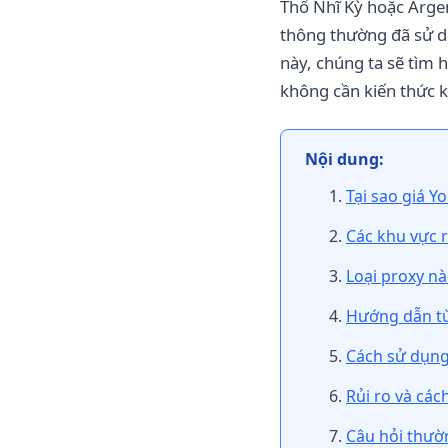
Thổ Nhĩ Kỳ hoặc Argen
thông thường đã sử dụ
này, chúng ta sẽ tìm 
không cần kiến thức k
Nội dung:
Tại sao giá 
Các khu vực 
Loại proxy n
Hướng dẫn từ
Cách sử dụng
Rủi ro và các
Câu hỏi thườ