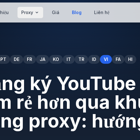
thiệu
Proxy
Giá
Blog
Liên hệ
PT
DE
FR
JA
KO
IT
TR
ID
VI
FA
HI
ăng ký YouTube
 rẻ hơn qua kh
ng proxy: hướn