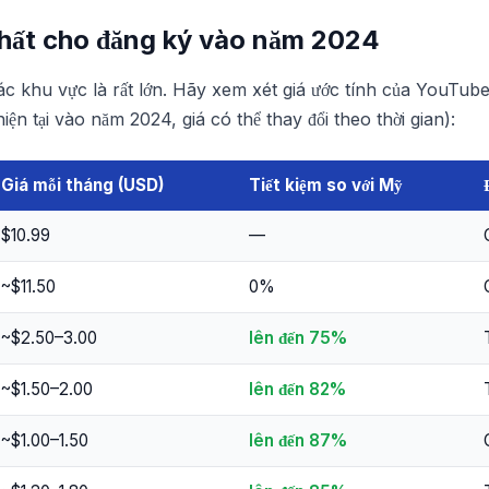
nhất cho đăng ký vào năm 2024
 các khu vực là rất lớn. Hãy xem xét giá ước tính của YouT
iện tại vào năm 2024, giá có thể thay đổi theo thời gian):
Giá mỗi tháng (USD)
Tiết kiệm so với Mỹ
$10.99
—
~$11.50
0%
~$2.50–3.00
lên đến 75%
~$1.50–2.00
lên đến 82%
~$1.00–1.50
lên đến 87%