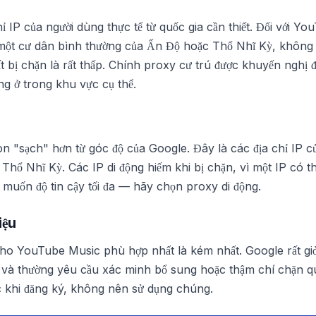
ỉ IP của người dùng thực tế từ quốc gia cần thiết. Đối với Yo
 một cư dân bình thường của Ấn Độ hoặc Thổ Nhĩ Kỳ, không 
ất bị chặn là rất thấp. Chính proxy cư trú được khuyến nghị đ
g ở trong khu vực cụ thể.
n "sạch" hơn từ góc độ của Google. Đây là các địa chỉ IP c
ở Thổ Nhĩ Kỳ. Các IP di động hiếm khi bị chặn, vì một IP có 
 muốn độ tin cậy tối đa — hãy chọn proxy di động.
iệu
cho YouTube Music phù hợp nhất là kém nhất. Google rất giỏi
u và thường yêu cầu xác minh bổ sung hoặc thậm chí chặn qu
c khi đăng ký, không nên sử dụng chúng.