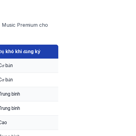
ube Music Premium cho
Độ khó khi đăng ký
Cơ bản
Cơ bản
Trung bình
Trung bình
Cao