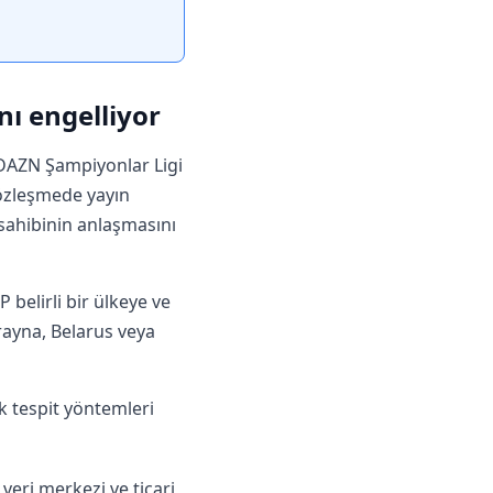
nı engelliyor
. DAZN Şampiyonlar Ligi
sözleşmede yayın
k sahibinin anlaşmasını
 belirli bir ülkeye ve
krayna, Belarus veya
ek tespit yöntemleri
veri merkezi ve ticari