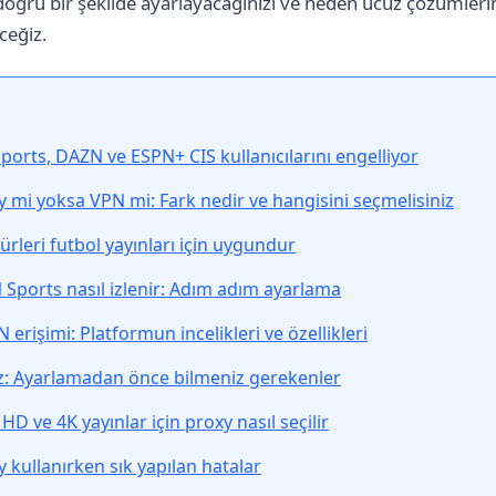
 doğru bir şekilde ayarlayacağınızı ve neden ucuz çözümlerin 
ceğiz.
orts, DAZN ve ESPN+ CIS kullanıcılarını engelliyor
xy mi yoksa VPN mi: Fark nedir ve hangisini seçmelisiniz
ürleri futbol yayınları için uygundur
N Sports nasıl izlenir: Adım adım ayarlama
 erişimi: Platformun incelikleri ve özellikleri
ız: Ayarlamadan önce bilmeniz gerekenler
 HD ve 4K yayınlar için proxy nasıl seçilir
y kullanırken sık yapılan hatalar