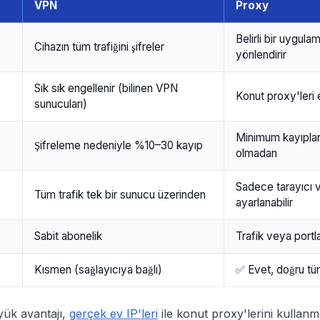
VPN
Proxy
Belirli bir uygulam
Cihazın tüm trafiğini şifreler
yönlendirir
Sık sık engellenir (bilinen VPN
Konut proxy'leri e
sunucuları)
Minimum kayıplar,
Şifreleme nedeniyle %10–30 kayıp
olmadan
Sadece tarayıcı 
Tüm trafik tek bir sunucu üzerinden
ayarlanabilir
Sabit abonelik
Trafik veya port
Kısmen (sağlayıcıya bağlı)
✅ Evet, doğru tür
yük avantajı,
gerçek ev IP'leri
ile konut proxy'lerini kullanm