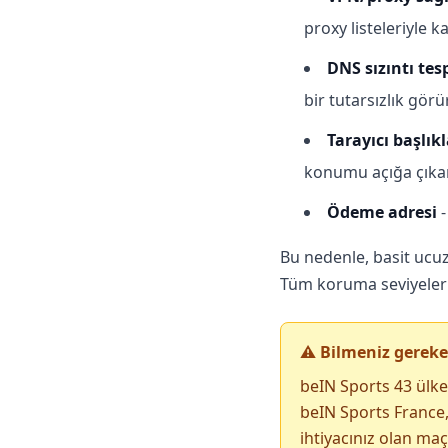
proxy listeleriyle ka
DNS sızıntı tesp
bir tutarsızlık görü
Tarayıcı başlıkl
konumu açığa çıkar
Ödeme adresi
-
Bu nedenle, basit ucuz 
Tüm koruma seviyelerin
⚠️ Bilmeniz gereke
beIN Sports 43 ülke
beIN Sports France,
ihtiyacınız olan maç