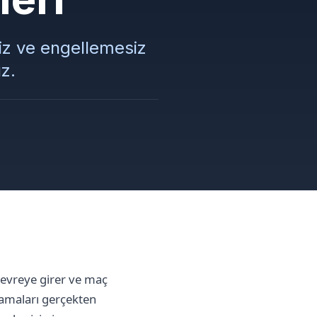
siz ve engellemesiz
uz.
devreye girer ve maç
lamaları gerçekten