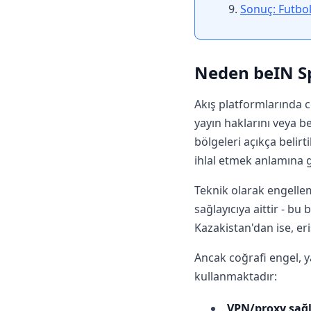
Sonuç: Futbol
Neden beIN Sp
Akış platformlarında c
yayın haklarını veya b
bölgeleri açıkça belirt
ihlal etmek anlamına ge
Teknik olarak engelleme
sağlayıcıya aittir - bu
Kazakistan'dan ise, eri
Ancak coğrafi engel, y
kullanmaktadır:
VPN/proxy sağl