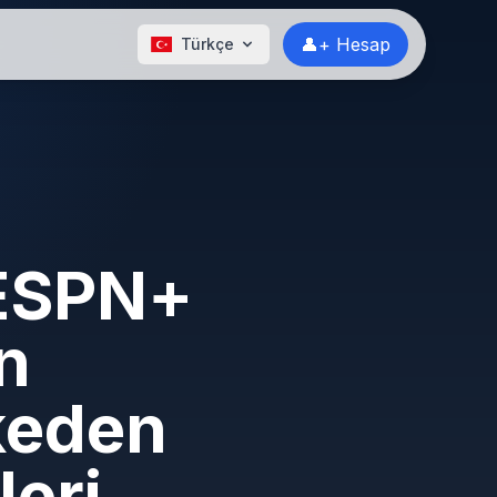
👤+ Hesap
Türkçe
 ESPN+
in
keden
leri