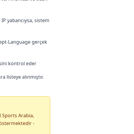
 IP yabancıysa, sistem
Accept-Language gerçek
sini kontrol eder
a listeye alınmıştır.
N Sports Arabia,
göstermektedir -