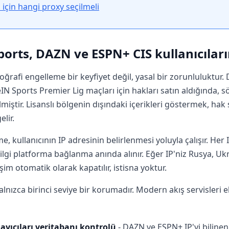
 için hangi proxy seçilmeli
orts, DAZN ve ESPN+ CIS kullanıcıları
oğrafi engelleme bir keyfiyet değil, yasal bir zorunluluktur
eIN Sports Premier Lig maçları için hakları satın aldığında, 
ilmiştir. Lisanslı bölgenin dışındaki içerikleri göstermek, ha
lir.
, kullanıcının IP adresinin belirlenmesi yoluyla çalışır. Her IP
 bilgi platforma bağlanma anında alınır. Eğer IP'niz Rusya, U
şim otomatik olarak kapatılır, istisna yoktur.
alnızca birinci seviye bir korumadır. Modern akış servisleri 
ayıcıları veritabanı kontrolü
- DAZN ve ESPN+ IP'yi bilinen 