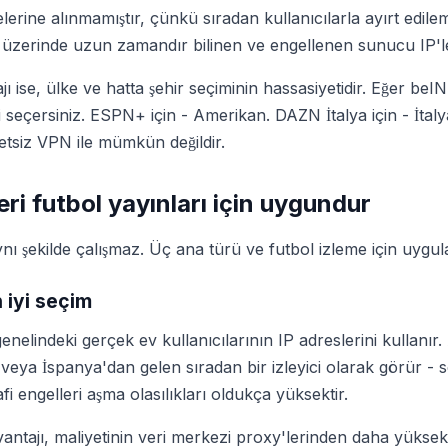
telerine alınmamıştır, çünkü sıradan kullanıcılarla ayırt edile
zerinde uzun zamandır bilinen ve engellenen sunucu IP'le
jı ise, ülke ve hatta şehir seçiminin hassasiyetidir. Eğer be
i seçersiniz. ESPN+ için - Amerikan. DAZN İtalya için - İtaly
tsiz VPN ile mümkün değildir.
ri futbol yayınları için uygundur
nı şekilde çalışmaz. Üç ana türü ve futbol izleme için uygulan
n iyi seçim
nelindeki gerçek ev kullanıcılarının IP adreslerini kullanır. 
D veya İspanya'dan gelen sıradan bir izleyici olarak görür -
i engelleri aşma olasılıkları oldukça yüksektir.
antajı, maliyetinin veri merkezi proxy'lerinden daha yüksek o