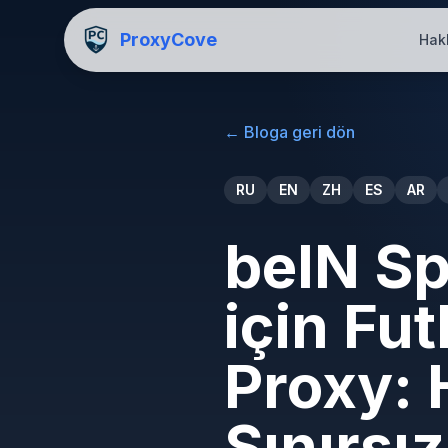
ProxyCove
Hak
←
Bloga geri dön
RU
EN
ZH
ES
AR
beIN S
için Fut
Proxy: 
Sınırsı