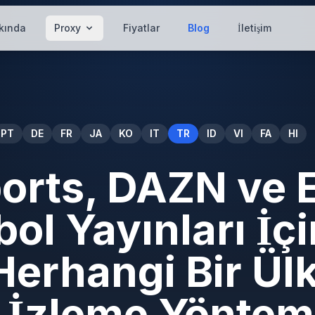
kında
Proxy
Fiyatlar
Blog
İletişim
PT
DE
FR
JA
KO
IT
TR
ID
VI
FA
HI
ports, DAZN ve
bol Yayınları İç
Herhangi Bir Ül
z İzleme Yöntem