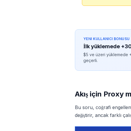
YENI KULLANICI BONUSU
İlk yüklemede +
$5 ve üzeri yüklemede +3
geçerli.
Akış için Proxy 
Bu soru, coğrafi engelleme
değiştirir, ancak farklı çal