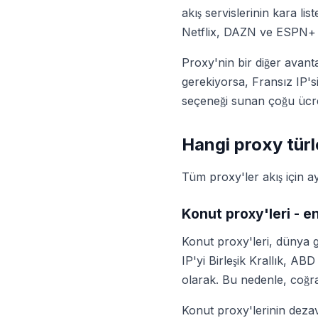
akış servislerinin kara lis
Netflix, DAZN ve ESPN+ ü
Proxy'nin bir diğer avanta
gerekiyorsa, Fransız IP's
seçeneği sunan çoğu ücre
Hangi proxy türle
Tüm proxy'ler akış için ay
Konut proxy'leri - e
Konut proxy'leri, dünya ge
IP'yi Birleşik Krallık, AB
olarak. Bu nedenle, coğraf
Konut proxy'lerinin dezav