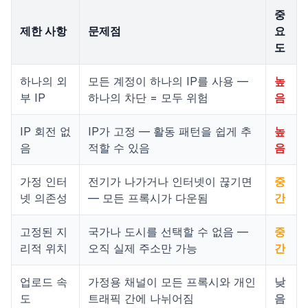
중
제한 사항
문제점
요
도
하나의 외
모든 계정이 하나의 IP를 사용 —
높
부 IP
하나의 차단 = 모두 위험
음
IP 회전 없
IP가 고정 — 활동 패턴을 쉽게 추
높
음
적할 수 있음
음
가정 인터
전기가 나가거나 인터넷이 끊기면
중
넷 의존성
— 모든 프록시가 다운됨
간
고정된 지
국가나 도시를 선택할 수 없음 —
중
리적 위치
오직 실제 주소만 가능
간
업로드 속
가정용 채널이 모든 프록시와 개인
낮
도
트래픽 간에 나뉘어짐
음