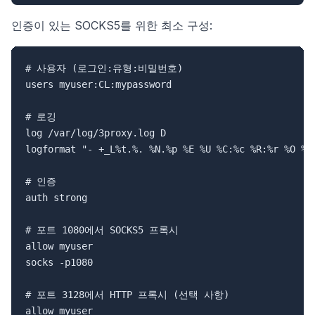
인증이 있는 SOCKS5를 위한 최소 구성:
# 사용자 (로그인:유형:비밀번호)

users myuser:CL:mypassword

# 로깅

log /var/log/3proxy.log D

logformat "- +_L%t.%. %N.%p %E %U %C:%c %R:%r %O %I 
# 인증

auth strong

# 포트 1080에서 SOCKS5 프록시

allow myuser

socks -p1080

# 포트 3128에서 HTTP 프록시 (선택 사항)

allow myuser
