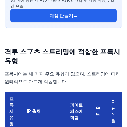
$5 이상 충전 시 +30%(최대 +$10). 가입 후 자동 적용, 7일
간 유효.
계정 만들기
→
격투 스포츠 스트리밍에 적합한 프록시
유형
프록시에는 세 가지 주요 유형이 있으며, 스트리밍에 따라
원리적으로 다르게 작동합니다:
프
차
록
파이트
속
단
시
IP 출처
패스에
도
위
유
적합
험
형