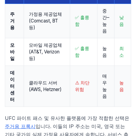
중
주
가정용 제공업체
✅ 훌륭
간–
낮
거
(Comcast, BT
함
높
음
용
등)
음
모
모바일 제공업체
✅ 훌륭
높
최
바
(AT&T, Verizon
함
음
소
일
등)
데
매
이
클라우드 서버
⚠️ 차단
우
높
터
(AWS, Hetzner)
위험
높
음
센
음
터
UFC 파이트 패스 및 유사한 플랫폼에 가장 적합한 선택은
주거용 프록시
입니다. 이들의 IP 주소는 미국, 영국 또는
기타 국가의 실제 가정용 사용자에게 속합니다. 서비스 측